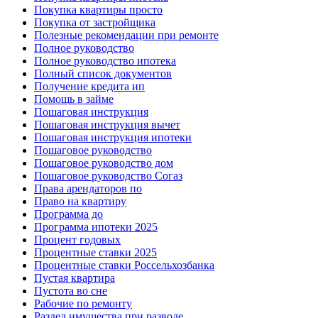
Покупка квартиры просто
Покупка от застройщика
Полезные рекомендации при ремонте
Полное руководство
Полное руководство ипотека
Полный список документов
Получение кредита ип
Помощь в займе
Пошаговая инструкция
Пошаговая инструкция вычет
Пошаговая инструкция ипотеки
Пошаговое руководство
Пошаговое руководство дом
Пошаговое руководство Согаз
Права арендаторов по
Право на квартиру
Программа до
Программа ипотеки 2025
Процент годовых
Процентные ставки 2025
Процентные ставки Россельхозбанка
Пустая квартира
Пустота во сне
Рабочие по ремонту
Раздел имущества при разводе