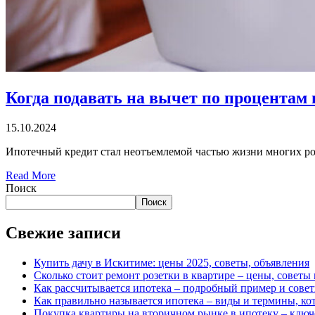
Когда подавать на вычет по процентам 
15.10.2024
Ипотечный кредит стал неотъемлемой частью жизни многих ро
Read More
Поиск
Поиск
Свежие записи
Купить дачу в Искитиме: цены 2025, советы, объявления
Сколько стоит ремонт розетки в квартире – цены, советы
Как рассчитывается ипотека – подробный пример и сове
Как правильно называется ипотека – виды и термины, ко
Покупка квартиры на вторичном рынке в ипотеку – клю