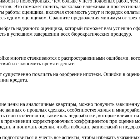
мости в новостройках. Чем больше у него подобных работ, тем 
ентов. Это поможет понять, насколько надежным и профессионал
ы работы оценщика, включая стоимость услуг и порядок оплаты
сь одним оценщиком. Сравните предложения минимум от трех 
выбрать надежного оценщика, который поможет вам успешно офор
сть в успешном завершении всех бюрократических процедур.
ойке многие сталкиваются с распространенными ошибками, кото
твий и сэкономить время и деньги.
т существенно повлиять на одобрение ипотеки. Ошибки в оценке
нии кредита.
ущие цены на аналогичные квартиры, можно получить завышенн
вие данных о прошлых сделках, особенностях жилья и микрорайо
ь свои особенности, такие как недоработки, которые влияют на 
 в применении корректировочных коэффициентов при оценке мог
ждать и понимать оценки, чтобы избежать разногласий и недора
подготовиться и учесть все аспекты, чтобы избежать указанных