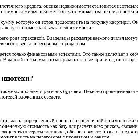
потечного кредита, оценка недвижимости становится неотъемлем
 стоимости жилья поможет избежать множества неприятностей и
 сумму, которую он готов предоставить на покупку квартиры. Ф
реальную стоимость объекта недвижимости.
оего рода страховкой. Владельцы рассматриваемого жилья могут 
уверенно вести переговоры с продавцом.
вается только финансовыми аспектами. Это также включает в себ
у. В данной статье мы рассмотрим основные причины, по которы
 ипотеки?
озможных проблем и рисков в будущем. Неверно проведенная оц
 потерей вложенных средств.
т только на определенный процент от оценочной стоимости жиль
оценочную стоимость как базу для расчета всех рисков, связан
 защитить интересы заемщика, обеспечивая его права на недвиж
может влиять на переговоры с продавцом и банком.