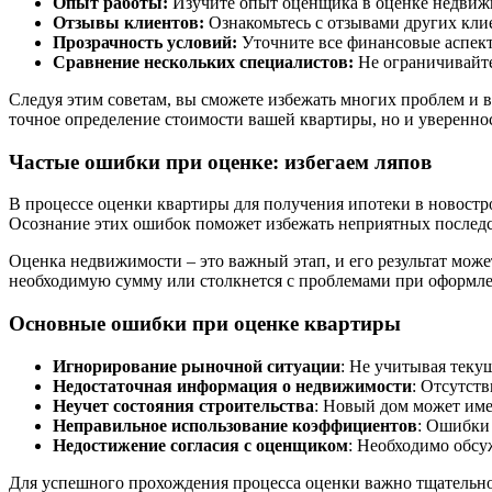
Опыт работы:
Изучите опыт оценщика в оценке недвижи
Отзывы клиентов:
Ознакомьтесь с отзывами других кли
Прозрачность условий:
Уточните все финансовые аспект
Сравнение нескольких специалистов:
Не ограничивайте
Следуя этим советам, вы сможете избежать многих проблем и 
точное определение стоимости вашей квартиры, но и уверенно
Частые ошибки при оценке: избегаем ляпов
В процессе оценки квартиры для получения ипотеки в новостр
Осознание этих ошибок поможет избежать неприятных последс
Оценка недвижимости – это важный этап, и его результат може
необходимую сумму или столкнется с проблемами при оформле
Основные ошибки при оценке квартиры
Игнорирование рыночной ситуации
: Не учитывая тек
Недостаточная информация о недвижимости
: Отсутст
Неучет состояния строительства
: Новый дом может имет
Неправильное использование коэффициентов
: Ошибки
Недостижение согласия с оценщиком
: Необходимо обсу
Для успешного прохождения процесса оценки важно тщательно 