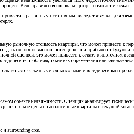
ю оценки недвижимости уделяется часто недостаточное внимание
т процесс. Ведь правильная оценка квартиры помогает избежать 
т привести к различным негативным последствиям как для заемщи
терях.
льную рыночную стоимость квартиры, что может привести к пер
создать иллюзию высокое потенциальной прибыли от будущей 
ыночной оценкой, это может привести к отказу в ипотечном кред
юридические проблемы, такие как обременения или задолженнос
 столкнуться с серьезными финансовыми и юридическими пробле
 самом объекте недвижимости. Оценщик анализирует технически
з рынка: какие цены на аналогичные квартиры в текущий момент
и surrounding area.